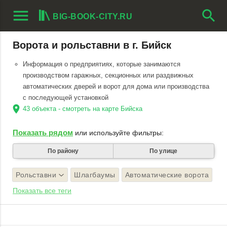
menu
search
BIG-BOOK-CITY.RU
Ворота и рольставни в г. Бийск
Информация о предприятиях, которые занимаются
производством гаражных, секционных или раздвижных
автоматических дверей и ворот для дома или производства
с последующей установкой
location_on
43 объекта - смотреть на карте Бийска
Показать рядом
или используйте фильтры:
По району
По улице
Рольставни
Шлагбаумы
Автоматические ворота
Показать все теги