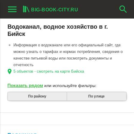
menu
search
BIG-BOOK-CITY.RU
Водоканал, водное хозяйство в г.
Бийск
Информация о водоканале или его официальный сайт, где
можно узнать о тарифах и нормах потребления, сведения о
качестве питьевой воды или посмотреть документы и
отчетность
location_on
5 объектов - смотреть на карте Бийска
Показать рядом
или используйте фильтры:
По району
По улице