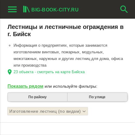
menu
search
BIG-BOOK-CITY.RU
Лестницы и лестничные ограждения в
г. Бийск
Информация о предприятиях, которые занимаются
изготовлением винтовых, пожарных, модульных,
межэтажных, наружных и других лестниц для дома, офиса
или производства
location_on
23 объекта - смотреть на карте Бийска
Показать рядом
или используйте фильтры:
По району
По улице
Изготовление лестниц (по видам)