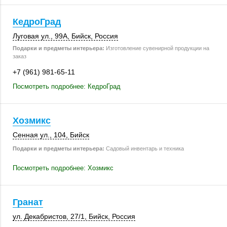
КедроГрад
Луговая ул.
,
99А
,
Бийск
,
Россия
Подарки и предметы интерьера:
Изготовление сувенирной продукции на
заказ
+7 (961) 981-65-11
Посмотреть подробнее: КедроГрад
Хозмикс
Сенная ул.
,
104
,
Бийск
Подарки и предметы интерьера:
Садовый инвентарь и техника
Посмотреть подробнее: Хозмикс
Гранат
ул. Декабристов
,
27/1
,
Бийск
,
Россия