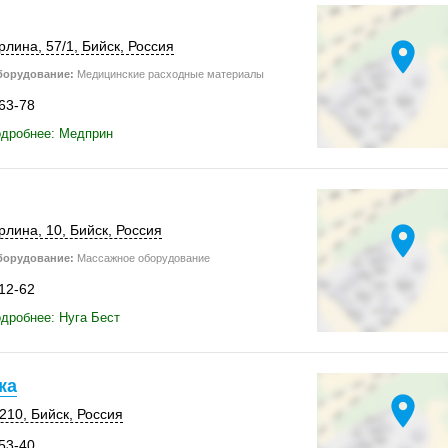
location_on
ерлина
,
57/1
,
Бийск
,
Россия
борудование:
Медицинские расходные материалы
-63-78
одробнее: Медприн
location_on
рлина, 10,
Бийск
,
Россия
борудование:
Массажное оборудование
-12-62
дробнее: Нуга Бест
ка
location_on
210
,
Бийск
,
Россия
-53-40