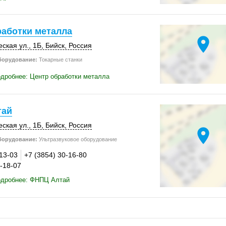
работки металла
location_on
ская ул., 1Б,
Бийск
,
Россия
борудование:
Токарные станки
дробнее: Центр обработки металла
тай
ская ул., 1Б,
Бийск
,
Россия
location_on
борудование:
Ультразвуковое оборудование
-13-03
+7 (3854) 30-16-80
0-18-07
одробнее: ФНПЦ Алтай