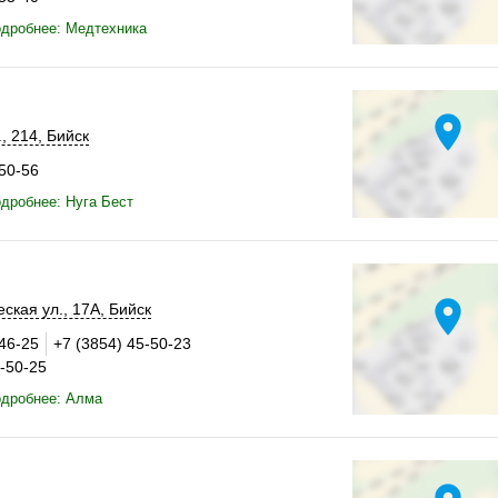
одробнее: Медтехника
location_on
.
,
214
,
Бийск
-50-56
дробнее: Нуга Бест
location_on
ская ул.,
17А
,
Бийск
-46-25
+7 (3854) 45-50-23
5-50-25
одробнее: Алма