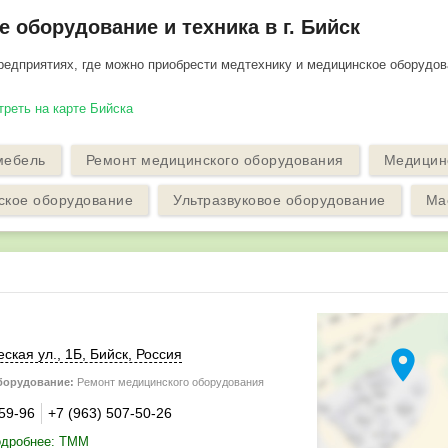
 оборудование и техника в г. Бийск
едприятиях, где можно приобрести медтехнику и медицинское оборудов
треть на карте Бийска
мебель
Ремонт медицинского оборудования
Медицин
ское оборудование
Ультразвуковое оборудование
Ма
location_on
ская ул., 1Б,
Бийск
,
Россия
борудование:
Ремонт медицинского оборудования
-59-96
+7 (963) 507-50-26
одробнее: ТММ