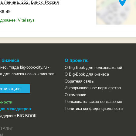
location_on
ра Ленина,
252
,
Бийск
,
Россия
-36-49
робнее: Vital rays
 бизнеса
О проекте:
ес, тогда big-book-city.ru -
О Big-Book для пользователей
а для поиска новых клиентов
О Big-Book для бизнеса
Обратная связь
Информационное партнерство
ганизацию
О компании
Пользовательское соглашение
жности
Политика конфиденциальности
для менеджеров
оддержке BIG-BOOK
РТАЛЫ"
94