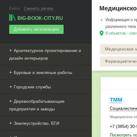
Медицинское
Бийск
Сменить регион
BIG-BOOK-CITY.RU
Информация о пр
различного типа
Добавить организацию
location_on
9 объектов - смо
Медицинская 
Архитектурное проектирование и
дизайн интерьеров
Фармацевтиче
Буровые и земляные работы
Городские службы
ТММ
Деревообрабатывающие
Социалистиче
предприятия и заводы
Медицинское о
Землеустройство, БТИ
+7 (3854) 30
Посмотреть п