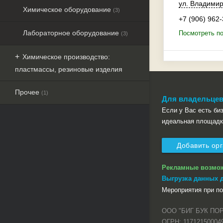
ул. Владими
Химическое оборудование
(3)
+7 (906) 962
Лабораторное оборудование
Посмотреть под
(3)
Химическое производство:
пластмассы, резиновые изделия
Прочее
(1)
Для владельцев
Если у Вас есть бизн
идеальная площадк
Добавить ор
Рекламные возмо
Выгрузка данных 
Мероприятия при п
ООО "БИГ БУК ПО
ОГРН: 11712150004